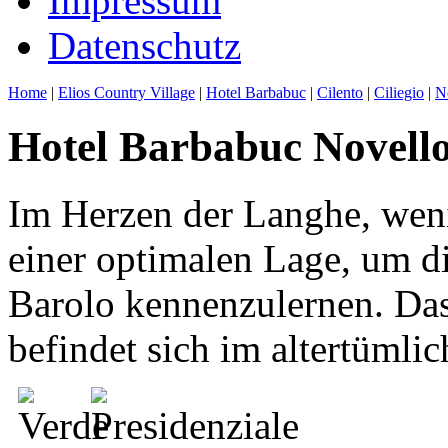
Impressum
Datenschutz
Home
|
Elios Country Village
|
Hotel Barbabuc
|
Cilento
|
Ciliegio
|
N
Hotel Barbabuc Novell
Im Herzen der Langhe, weni
einer optimalen Lage, um d
Barolo kennenzulernen. Das
befindet sich im altertümli